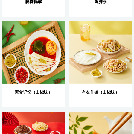
脱骨鸭掌
鸡脚筋
素食记忆（山椒味）
有友什锦（山椒味）