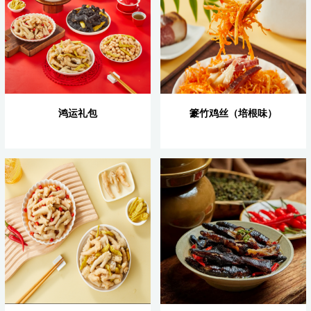
鸿运礼包
籇竹鸡丝（培根味）