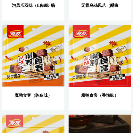
泡凤爪双味（山椒味·醋
无骨乌鸡凤爪（醋椒
椒味）
味）
魔鸭食客（陈皮味）
魔鸭食客（香辣味）