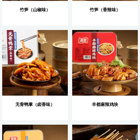
竹笋（山椒味）
竹笋（香辣味）
无骨鸭掌（卤香味）
丰都麻辣鸡块