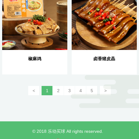
椒麻鸡
卤香猪皮晶
<
1
2
3
4
5
>
© 2018 乐动买球 All rights reserved.