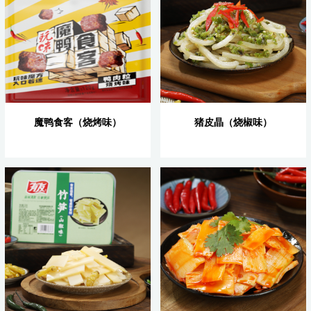
魔鸭食客（烧烤味）
猪皮晶（烧椒味）